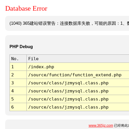
Database Error
(1040) 365建站错误警告：连接数据库失败，可能的原因：1、数
PHP Debug
No.
File
1
/index.php
2
/source/function/function_extend.php
3
/source/class/jzmysql.class.php
4
/source/class/jzmysql.class.php
5
/source/class/jzmysql.class.php
6
/source/class/jzmysql.class.php
www.365jz.com
已经将此