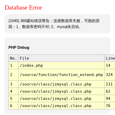
Database Error
(1040) 365建站错误警告：连接数据库失败，可能的原
因：1、数据库密码不对; 2、mysql未启动。
PHP Debug
No.
File
Line
1
/index.php
14
2
/source/function/function_extend.php
324
3
/source/class/jzmysql.class.php
211
4
/source/class/jzmysql.class.php
62
5
/source/class/jzmysql.class.php
94
6
/source/class/jzmysql.class.php
76