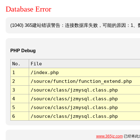
Database Error
(1040) 365建站错误警告：连接数据库失败，可能的原因：1、数
PHP Debug
No.
File
1
/index.php
2
/source/function/function_extend.php
3
/source/class/jzmysql.class.php
4
/source/class/jzmysql.class.php
5
/source/class/jzmysql.class.php
6
/source/class/jzmysql.class.php
www.365jz.com
已经将此