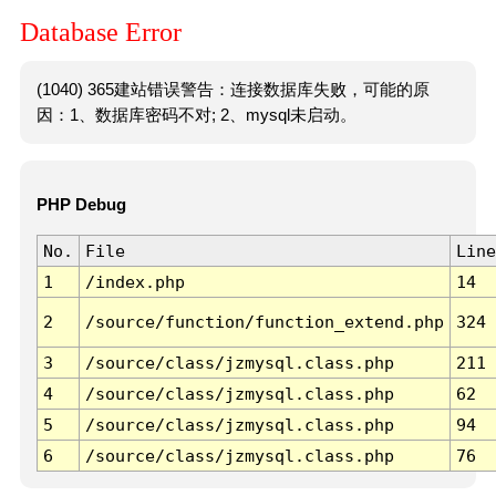
Database Error
(1040) 365建站错误警告：连接数据库失败，可能的原
因：1、数据库密码不对; 2、mysql未启动。
PHP Debug
No.
File
Line
1
/index.php
14
2
/source/function/function_extend.php
324
3
/source/class/jzmysql.class.php
211
4
/source/class/jzmysql.class.php
62
5
/source/class/jzmysql.class.php
94
6
/source/class/jzmysql.class.php
76