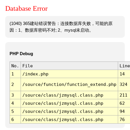
Database Error
(1040) 365建站错误警告：连接数据库失败，可能的原
因：1、数据库密码不对; 2、mysql未启动。
PHP Debug
No.
File
Line
1
/index.php
14
2
/source/function/function_extend.php
324
3
/source/class/jzmysql.class.php
211
4
/source/class/jzmysql.class.php
62
5
/source/class/jzmysql.class.php
94
6
/source/class/jzmysql.class.php
76