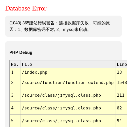
Database Error
(1040) 365建站错误警告：连接数据库失败，可能的原
因：1、数据库密码不对; 2、mysql未启动。
PHP Debug
No.
File
Line
1
/index.php
13
2
/source/function/function_extend.php
1548
3
/source/class/jzmysql.class.php
211
4
/source/class/jzmysql.class.php
62
5
/source/class/jzmysql.class.php
94