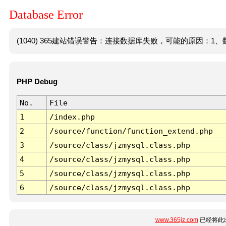
Database Error
(1040) 365建站错误警告：连接数据库失败，可能的原因：1、数
PHP Debug
No.
File
1
/index.php
2
/source/function/function_extend.php
3
/source/class/jzmysql.class.php
4
/source/class/jzmysql.class.php
5
/source/class/jzmysql.class.php
6
/source/class/jzmysql.class.php
www.365jz.com
已经将此