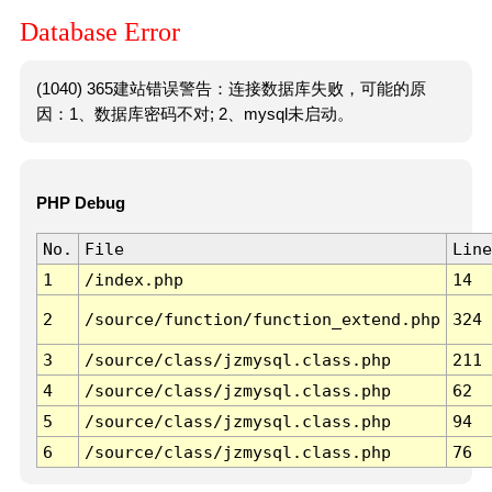
Database Error
(1040) 365建站错误警告：连接数据库失败，可能的原
因：1、数据库密码不对; 2、mysql未启动。
PHP Debug
No.
File
Line
1
/index.php
14
2
/source/function/function_extend.php
324
3
/source/class/jzmysql.class.php
211
4
/source/class/jzmysql.class.php
62
5
/source/class/jzmysql.class.php
94
6
/source/class/jzmysql.class.php
76