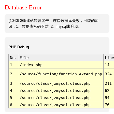
Database Error
(1040) 365建站错误警告：连接数据库失败，可能的原
因：1、数据库密码不对; 2、mysql未启动。
PHP Debug
No.
File
Line
1
/index.php
14
2
/source/function/function_extend.php
324
3
/source/class/jzmysql.class.php
211
4
/source/class/jzmysql.class.php
62
5
/source/class/jzmysql.class.php
94
6
/source/class/jzmysql.class.php
76