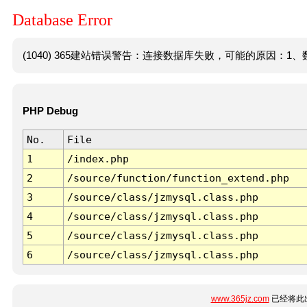
Database Error
(1040) 365建站错误警告：连接数据库失败，可能的原因：1、数
PHP Debug
No.
File
1
/index.php
2
/source/function/function_extend.php
3
/source/class/jzmysql.class.php
4
/source/class/jzmysql.class.php
5
/source/class/jzmysql.class.php
6
/source/class/jzmysql.class.php
www.365jz.com
已经将此