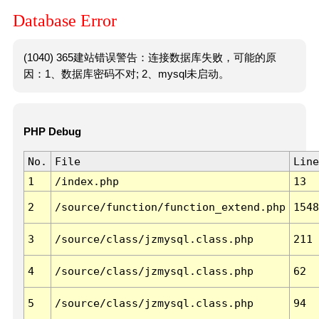
Database Error
(1040) 365建站错误警告：连接数据库失败，可能的原
因：1、数据库密码不对; 2、mysql未启动。
PHP Debug
No.
File
Line
1
/index.php
13
2
/source/function/function_extend.php
1548
3
/source/class/jzmysql.class.php
211
4
/source/class/jzmysql.class.php
62
5
/source/class/jzmysql.class.php
94