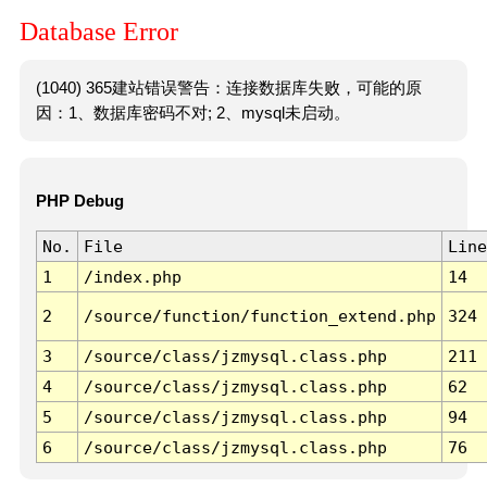
Database Error
(1040) 365建站错误警告：连接数据库失败，可能的原
因：1、数据库密码不对; 2、mysql未启动。
PHP Debug
No.
File
Line
1
/index.php
14
2
/source/function/function_extend.php
324
3
/source/class/jzmysql.class.php
211
4
/source/class/jzmysql.class.php
62
5
/source/class/jzmysql.class.php
94
6
/source/class/jzmysql.class.php
76