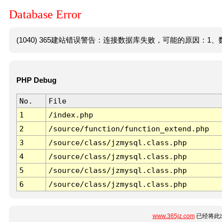
Database Error
(1040) 365建站错误警告：连接数据库失败，可能的原因：1、数
PHP Debug
No.
File
1
/index.php
2
/source/function/function_extend.php
3
/source/class/jzmysql.class.php
4
/source/class/jzmysql.class.php
5
/source/class/jzmysql.class.php
6
/source/class/jzmysql.class.php
www.365jz.com
已经将此