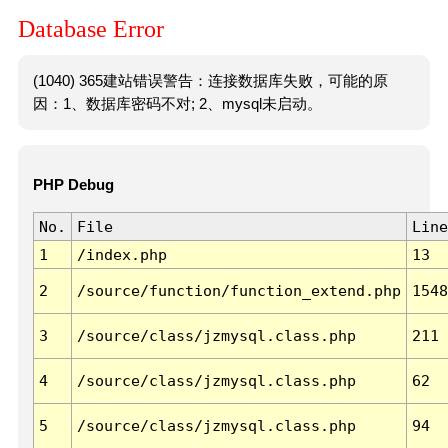
Database Error
(1040) 365建站错误警告：连接数据库失败，可能的原
因：1、数据库密码不对; 2、mysql未启动。
PHP Debug
No.
File
Line
1
/index.php
13
2
/source/function/function_extend.php
1548
3
/source/class/jzmysql.class.php
211
4
/source/class/jzmysql.class.php
62
5
/source/class/jzmysql.class.php
94