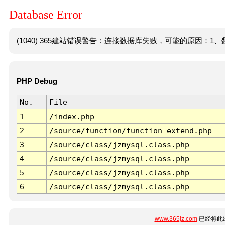
Database Error
(1040) 365建站错误警告：连接数据库失败，可能的原因：1、数
PHP Debug
No.
File
1
/index.php
2
/source/function/function_extend.php
3
/source/class/jzmysql.class.php
4
/source/class/jzmysql.class.php
5
/source/class/jzmysql.class.php
6
/source/class/jzmysql.class.php
www.365jz.com
已经将此