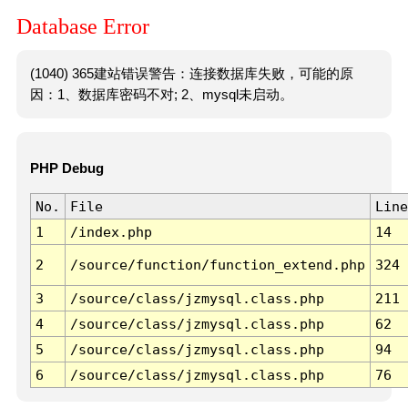
Database Error
(1040) 365建站错误警告：连接数据库失败，可能的原
因：1、数据库密码不对; 2、mysql未启动。
PHP Debug
No.
File
Line
1
/index.php
14
2
/source/function/function_extend.php
324
3
/source/class/jzmysql.class.php
211
4
/source/class/jzmysql.class.php
62
5
/source/class/jzmysql.class.php
94
6
/source/class/jzmysql.class.php
76