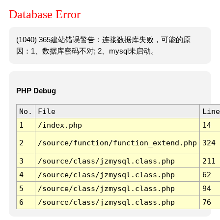
Database Error
(1040) 365建站错误警告：连接数据库失败，可能的原
因：1、数据库密码不对; 2、mysql未启动。
PHP Debug
No.
File
Line
1
/index.php
14
2
/source/function/function_extend.php
324
3
/source/class/jzmysql.class.php
211
4
/source/class/jzmysql.class.php
62
5
/source/class/jzmysql.class.php
94
6
/source/class/jzmysql.class.php
76