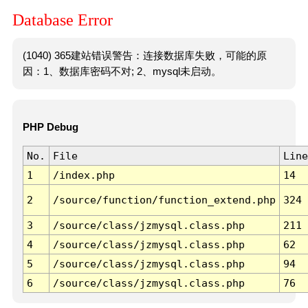
Database Error
(1040) 365建站错误警告：连接数据库失败，可能的原
因：1、数据库密码不对; 2、mysql未启动。
PHP Debug
No.
File
Line
1
/index.php
14
2
/source/function/function_extend.php
324
3
/source/class/jzmysql.class.php
211
4
/source/class/jzmysql.class.php
62
5
/source/class/jzmysql.class.php
94
6
/source/class/jzmysql.class.php
76