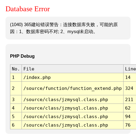
Database Error
(1040) 365建站错误警告：连接数据库失败，可能的原
因：1、数据库密码不对; 2、mysql未启动。
PHP Debug
No.
File
Line
1
/index.php
14
2
/source/function/function_extend.php
324
3
/source/class/jzmysql.class.php
211
4
/source/class/jzmysql.class.php
62
5
/source/class/jzmysql.class.php
94
6
/source/class/jzmysql.class.php
76