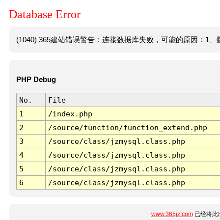
Database Error
(1040) 365建站错误警告：连接数据库失败，可能的原因：1、数
PHP Debug
No.
File
1
/index.php
2
/source/function/function_extend.php
3
/source/class/jzmysql.class.php
4
/source/class/jzmysql.class.php
5
/source/class/jzmysql.class.php
6
/source/class/jzmysql.class.php
www.365jz.com
已经将此