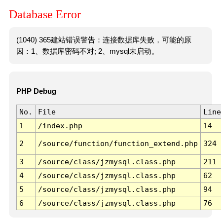
Database Error
(1040) 365建站错误警告：连接数据库失败，可能的原
因：1、数据库密码不对; 2、mysql未启动。
PHP Debug
No.
File
Line
1
/index.php
14
2
/source/function/function_extend.php
324
3
/source/class/jzmysql.class.php
211
4
/source/class/jzmysql.class.php
62
5
/source/class/jzmysql.class.php
94
6
/source/class/jzmysql.class.php
76