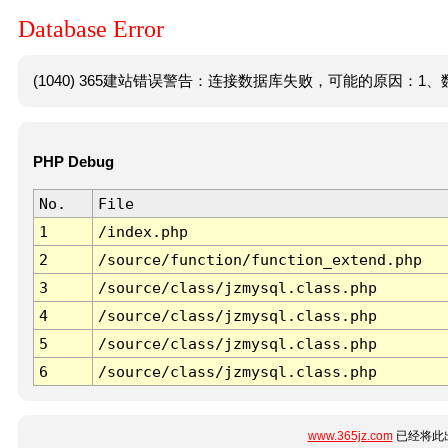
Database Error
(1040) 365建站错误警告：连接数据库失败，可能的原因：1、数
PHP Debug
No.
File
1
/index.php
2
/source/function/function_extend.php
3
/source/class/jzmysql.class.php
4
/source/class/jzmysql.class.php
5
/source/class/jzmysql.class.php
6
/source/class/jzmysql.class.php
www.365jz.com
已经将此