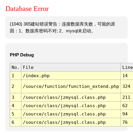
Database Error
(1040) 365建站错误警告：连接数据库失败，可能的原
因：1、数据库密码不对; 2、mysql未启动。
PHP Debug
No.
File
Line
1
/index.php
14
2
/source/function/function_extend.php
324
3
/source/class/jzmysql.class.php
211
4
/source/class/jzmysql.class.php
62
5
/source/class/jzmysql.class.php
94
6
/source/class/jzmysql.class.php
76