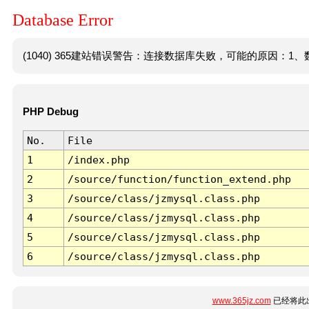
Database Error
(1040) 365建站错误警告：连接数据库失败，可能的原因：1、数
PHP Debug
No.
File
1
/index.php
2
/source/function/function_extend.php
3
/source/class/jzmysql.class.php
4
/source/class/jzmysql.class.php
5
/source/class/jzmysql.class.php
6
/source/class/jzmysql.class.php
www.365jz.com
已经将此